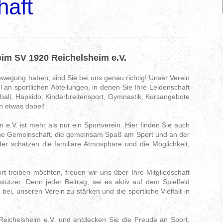
haft
im SV 1920 Reichelsheim e.V.
wegung haben, sind Sie bei uns genau richtig! Unser Verein
l an sportlichen Abteilungen, in denen Sie Ihre Leidenschaft
all, Hapkido, Kinderbreitensport, Gymnastik, Kursangebote
den etwas dabei!
e.V. ist mehr als nur ein Sportverein. Hier finden Sie auch
he Gemeinschaft, die gemeinsam Spaß am Sport und an der
er schätzen die familiäre Atmosphäre und die Möglichkeit,
rt treiben möchten, freuen wir uns über Ihre Mitgliedschaft
ützer. Denn jeder Beitrag, sei es aktiv auf dem Spielfeld
bei, unseren Verein zu stärken und die sportliche Vielfalt in
eichelsheim e.V. und entdecken Sie die Freude an Sport,