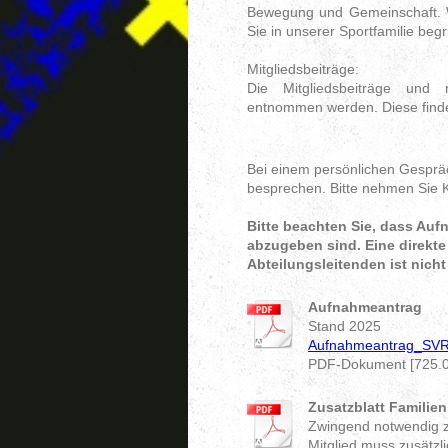
Bewegung und Gemeinschaft. Wi
Sie in unserer Sportfamilie beg
Mitgliedsbeiträge:
Die Mitgliedsbeiträge und
entnommen werden. Diese find
Bei einem persönlichen Gespräc
besprechen. Bitte nehmen Sie K
Bitte beachten Sie, dass Auf
abzugeben sind. Eine direkt
Abteilungsleitenden ist nicht
Aufnahmeantrag
Stand 2025
Aufnahmeantrag_SVR
PDF-Dokument [725.0
Zusatzblatt Familien
Zwingend notwendig z
Mitglied muss zusätzl