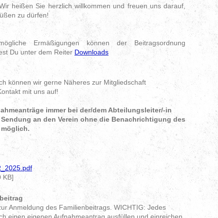
r heißen Sie herzlich willkommen und freuen uns darauf,
rüßen zu dürfen!
 mögliche Ermäßigungen können der Beitragsordnung
est Du unter dem Reiter
Downloads
h können wir gerne Näheres zur Mitgliedschaft
ontakt mit uns auf!
nahmeanträge immer bei der/dem Abteilungsleiter/-in
e Sendung an den Verein ohne die Benachrichtigung des
 möglich.
_2025.pdf
 KB]
beitrag
ur Anmeldung des Familienbeitrags. WICHTIG: Jedes
ich einen eigenen Aufnahmeantrag ausfüllen und einreichen.